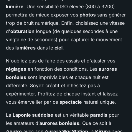
lumière
. Une sensibilité ISO élevée (800 à 3200)
permettra de mieux exposer vos
photos
sans générer
trop de bruit numérique. Enfin, choisissez une vitesse
d'
obturation
longue (de quelques secondes à une
vingtaine de secondes) pour capturer le mouvement
des
lumières
dans le
ciel
.
N'oubliez pas de faire des essais et d'ajuster vos
réglages
en fonction des conditions. Les
aurores
boréales
sont imprévisibles et chaque nuit est
différente. Soyez créatif et n'hésitez pas à
expérimenter. Profitez de chaque instant et laissez-
vous émerveiller par ce
spectacle
naturel unique.
La
Laponie suédoise
est un véritable
paradis
pour
les amateurs d’
aurores boréales
. Que ce soit à
Abisko
avec son
Aurora Sky Station
, à
Kiruna
avec