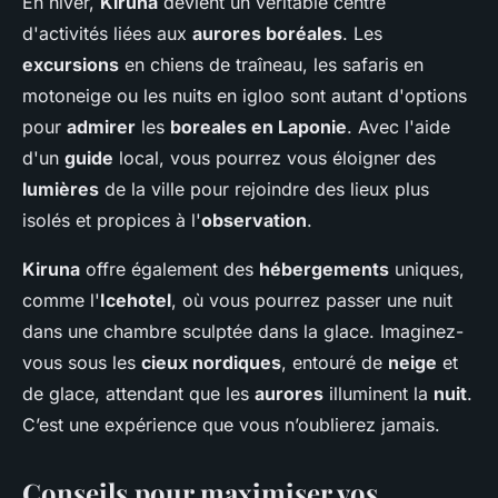
En hiver,
Kiruna
devient un véritable centre
d'activités liées aux
aurores boréales
. Les
excursions
en chiens de traîneau, les safaris en
motoneige ou les nuits en igloo sont autant d'options
pour
admirer
les
boreales en Laponie
. Avec l'aide
d'un
guide
local, vous pourrez vous éloigner des
lumières
de la ville pour rejoindre des lieux plus
isolés et propices à l'
observation
.
Kiruna
offre également des
hébergements
uniques,
comme l'
Icehotel
, où vous pourrez passer une nuit
dans une chambre sculptée dans la glace. Imaginez-
vous sous les
cieux nordiques
, entouré de
neige
et
de glace, attendant que les
aurores
illuminent la
nuit
.
C’est une expérience que vous n’oublierez jamais.
Conseils pour maximiser vos