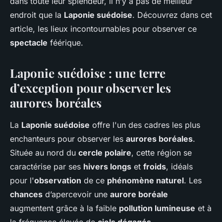
dans toute leur splendeur, il n’y a pas de meilleur
endroit que la
Laponie suédoise
. Découvrez dans cet
article, les lieux incontournables pour observer ce
spectacle
féérique.
Laponie suédoise : une terre
d’exception pour observer les
aurores boréales
La
Laponie suédoise
offre l'un des cadres les plus
enchanteurs pour observer les
aurores boréales
.
Située au nord du
cercle polaire
, cette région se
caractérise par ses
hivers longs
et
froids
, idéals
pour l'
observation
de ce
phénomène naturel
. Les
chances
d’apercevoir une
aurore boréale
augmentent grâce à la faible
pollution lumineuse
et à
la fréquence élevée de
ciels dégagés
.