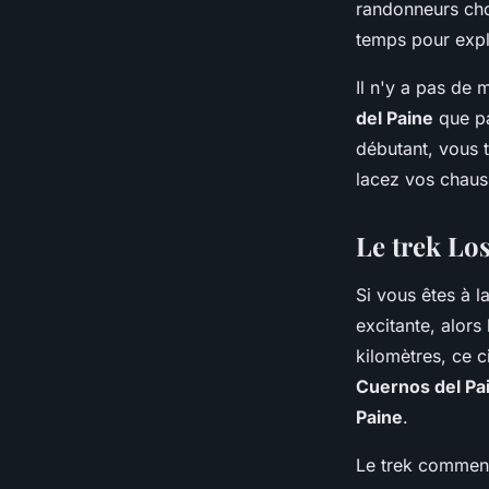
randonneurs cho
temps pour expl
Il n'y a pas de
del Paine
que pa
débutant, vous t
lacez vos chaus
Le trek Lo
Si vous êtes à 
excitante, alors 
kilomètres, ce c
Cuernos del Pa
Paine
.
Le trek commen