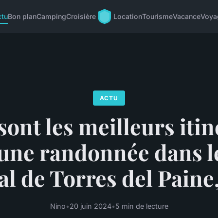
ctu
Bon plan
Camping
Croisière
Location
Tourisme
Vacance
Voya
ACTU
sont les meilleurs itin
une randonnée dans l
al de Torres del Paine,
Nino
•
20 juin 2024
•
5 min de lecture