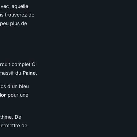
avec laquelle
s trouverez de
 peu plus de
ircuit complet O
 massif du
Paine
.
acs d'un bleu
dor
pour une
ythme. De
permettre de