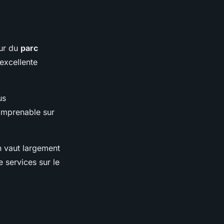
eur du
parc
excellente
us
 imprenable sur
n vaut largement
e services sur le