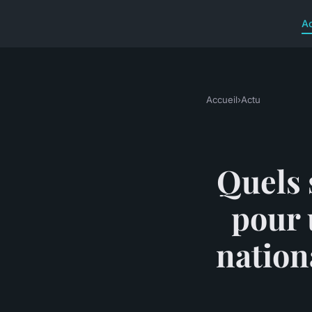
A
Accueil
›
Actu
Quels 
pour 
nation