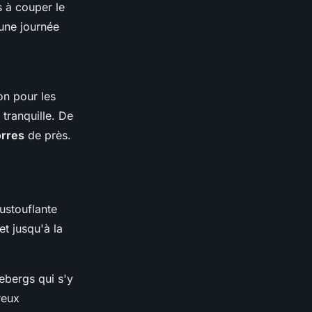
 à couper le
une journée
on pour les
tranquille. De
rres
de près.
ustouflante
et jusqu'à la
cebergs qui s'y
reux