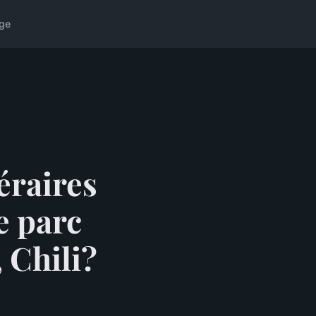
ge
éraires
e parc
 Chili?