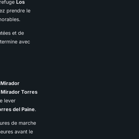
 refuge
Los
ez prendre le
morables.
tées et de
e termine avec
à
Mirador
u
Mirador Torres
e lever
orres del Paine
.
eures de marche
eures avant le