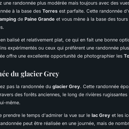
z une randonnée plus modérée mais toujours avec des vues
donnée à la base des
Torres
est parfaite. Cette randonnée d'
amping
de
Paine Grande
et vous mène à la base des tours
s.
en balisé et relativement plat, ce qui en fait une bonne opti
ns expérimentés ou ceux qui préfèrent une randonnée plus 
née offre une excellente opportunité de photographier les
To
ée du glacier Grey
uez pas la randonnée du
glacier Grey
. Cette randonnée épo
avers des forêts anciennes, le long de rivières rugissantes 
 lui-même.
e prendre le temps d'admirer la vue sur le
lac Grey
et les i
 randonnée peut être réalisée en une journée, mais de nomb